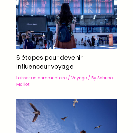
6 étapes pour devenir
influenceur voyage
Laisser un commentaire
/
Voyage
/ By
Sabrina
Maillot