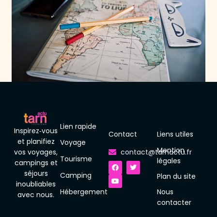
Lien rapide
Inspirez‑vous
Contact
Liens utiles
et planifiez
Voyage
Mention
vos voyages,
contact@tarnactu.fr
Tourisme
F
Y
T
légales
campings et
a
o
w
séjours
c
u
i
Camping
Plan du site
e
t
t
inoubliables
b
u
t
Hébergement
Nous
o
b
e
avec nous.
o
e
r
contacter
k