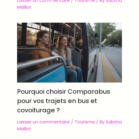
Laisser un commentaire
/
Tourisme
/ By
Sabrina
Maillot
Pourquoi choisir Comparabus
pour vos trajets en bus et
covoiturage ?
Laisser un commentaire
/
Tourisme
/ By
Sabrina
Maillot