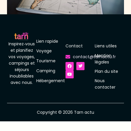
Lien rapide
Inspirez‑vous
Contact
Liens utiles
et planifiez
Voyage
Mention
vos voyages,
contact@tarnactu.fr
Tourisme
F
Y
T
légales
campings et
a
o
w
séjours
c
u
i
Camping
Plan du site
e
t
t
inoubliables
b
u
t
Hébergement
Nous
o
b
e
avec nous.
o
e
r
contacter
k
Copyright © 2026 Tarn actu