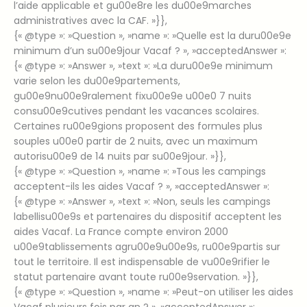
l’aide applicable et gu00e8re les du00e9marches
administratives avec la CAF. »}},
{« @type »: »Question », »name »: »Quelle est la duru00e9e
minimum d’un su00e9jour Vacaf ? », »acceptedAnswer »:
{« @type »: »Answer », »text »: »La duru00e9e minimum
varie selon les du00e9partements,
gu00e9nu00e9ralement fixu00e9e u00e0 7 nuits
consu00e9cutives pendant les vacances scolaires.
Certaines ru00e9gions proposent des formules plus
souples u00e0 partir de 2 nuits, avec un maximum
autorisu00e9 de 14 nuits par su00e9jour. »}},
{« @type »: »Question », »name »: »Tous les campings
acceptent-ils les aides Vacaf ? », »acceptedAnswer »:
{« @type »: »Answer », »text »: »Non, seuls les campings
labellisu00e9s et partenaires du dispositif acceptent les
aides Vacaf. La France compte environ 2000
u00e9tablissements agru00e9u00e9s, ru00e9partis sur
tout le territoire. Il est indispensable de vu00e9rifier le
statut partenaire avant toute ru00e9servation. »}},
{« @type »: »Question », »name »: »Peut-on utiliser les aides