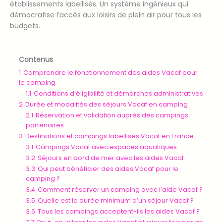
établissements labellisés. Un système ingénieux qui
démocratise l’accès aux loisirs de plein air pour tous les
budgets.
Contenus
1
Comprendre le fonctionnement des aides Vacaf pour
le camping
1.1
Conditions d’éligibilité et démarches administratives
2
Durée et modalités des séjours Vacaf en camping
2.1
Réservation et validation auprès des campings
partenaires
3
Destinations et campings labellisés Vacaf en France
3.1
Campings Vacaf avec espaces aquatiques
3.2
Séjours en bord de mer avec les aides Vacaf
3.3
Qui peut bénéficier des aides Vacaf pour le
camping ?
3.4
Comment réserver un camping avec l’aide Vacaf ?
3.5
Quelle est la durée minimum d’un séjour Vacaf ?
3.6
Tous les campings acceptent-ils les aides Vacaf ?