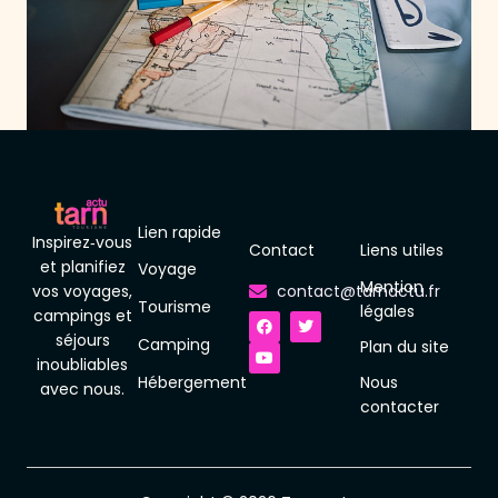
Lien rapide
Inspirez‑vous
Contact
Liens utiles
et planifiez
Voyage
Mention
vos voyages,
contact@tarnactu.fr
Tourisme
F
Y
T
légales
campings et
a
o
w
séjours
c
u
i
Camping
Plan du site
e
t
t
inoubliables
b
u
t
Hébergement
Nous
o
b
e
avec nous.
o
e
r
contacter
k