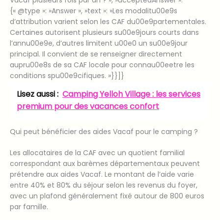
Vacaf plusieurs fois par an ? », »acceptedAnswer »:
{« @type »: »Answer », »text »: »Les modalitu00e9s
d’attribution varient selon les CAF du00e9partementales.
Certaines autorisent plusieurs su00e9jours courts dans
l’annu00e9e, d’autres limitent u00e0 un su00e9jour
principal. Il convient de se renseigner directement
aupru00e8s de sa CAF locale pour connau00eetre les
conditions spu00e9cifiques. »}}]}
Lisez aussi :
Camping Yelloh Village : les services
premium pour des vacances confort
Qui peut bénéficier des aides Vacaf pour le camping ?
Les allocataires de la CAF avec un quotient familial
correspondant aux barèmes départementaux peuvent
prétendre aux aides Vacaf. Le montant de l’aide varie
entre 40% et 80% du séjour selon les revenus du foyer,
avec un plafond généralement fixé autour de 800 euros
par famille.