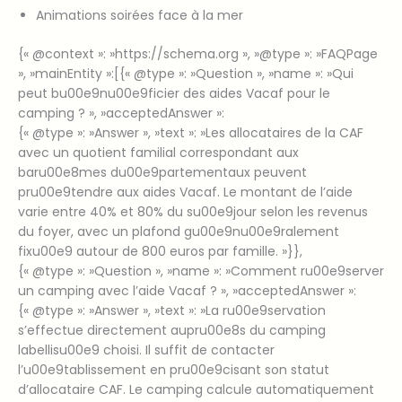
Animations soirées face à la mer
{« @context »: »https://schema.org », »@type »: »FAQPage
», »mainEntity »:[{« @type »: »Question », »name »: »Qui
peut bu00e9nu00e9ficier des aides Vacaf pour le
camping ? », »acceptedAnswer »:
{« @type »: »Answer », »text »: »Les allocataires de la CAF
avec un quotient familial correspondant aux
baru00e8mes du00e9partementaux peuvent
pru00e9tendre aux aides Vacaf. Le montant de l’aide
varie entre 40% et 80% du su00e9jour selon les revenus
du foyer, avec un plafond gu00e9nu00e9ralement
fixu00e9 autour de 800 euros par famille. »}},
{« @type »: »Question », »name »: »Comment ru00e9server
un camping avec l’aide Vacaf ? », »acceptedAnswer »:
{« @type »: »Answer », »text »: »La ru00e9servation
s’effectue directement aupru00e8s du camping
labellisu00e9 choisi. Il suffit de contacter
l’u00e9tablissement en pru00e9cisant son statut
d’allocataire CAF. Le camping calcule automatiquement