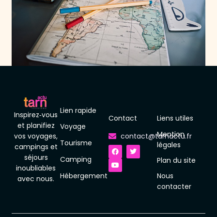
Lien rapide
Inspirez‑vous
Contact
Liens utiles
et planifiez
Voyage
Mention
vos voyages,
contact@tarnactu.fr
Tourisme
F
Y
T
légales
campings et
a
o
w
séjours
c
u
i
Camping
Plan du site
e
t
t
inoubliables
b
u
t
Hébergement
Nous
o
b
e
avec nous.
o
e
r
contacter
k