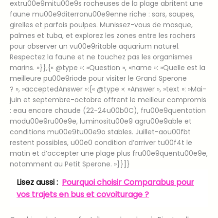
extru00e9mitu00e9s rocheuses de la plage abritent une
faune mu00e9diterranu00e9enne riche : sars, saupes,
girelles et parfois poulpes. Munissez-vous de masque,
palmes et tuba, et explorez les zones entre les rochers
pour observer un vu00e9ritable aquarium naturel.
Respectez la faune et ne touchez pas les organismes
marins. »}},{« @type »: »Question », »name »: »Quelle est la
meilleure pu00e9riode pour visiter le Grand Sperone
? », »acceptedAnswer »:{« @type »: »Answer », »text »: »Mai-
juin et septembre-octobre offrent le meilleur compromis
: eau encore chaude (22-24u00b0C), fru00e9quentation
modu00e9ru00e9e, luminositu00e9 agru00e9able et
conditions mu00e9tu00e9o stables. Juillet-aou00fbt
restent possibles, u00e0 condition d’arriver tu00f4t le
matin et d’accepter une plage plus fru00e9quentu00e9e,
notamment au Petit Sperone. »}}]}
Lisez aussi :
Pourquoi choisir Comparabus pour
vos trajets en bus et covoiturage ?