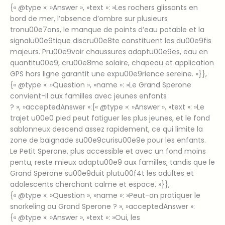
{« @type »: »Answer », »text »: »Les rochers glissants en
bord de mer, l’absence d’ombre sur plusieurs
tronu00e7ons, le manque de points d’eau potable et la
signalu00e9tique discru00e8te constituent les du00e9fis
majeurs. Pru00e9voir chaussures adaptu00e9es, eau en
quantitu00e9, cru00e8me solaire, chapeau et application
GPS hors ligne garantit une expu00e9rience sereine. »}},
{« @type »: »Question », »name »: »Le Grand Sperone
convient-il aux familles avec jeunes enfants
? », »acceptedAnswer »:{« @type »: »Answer », »text »: »Le
trajet u00e0 pied peut fatiguer les plus jeunes, et le fond
sablonneux descend assez rapidement, ce qui limite la
zone de baignade su00e9curisu00e9e pour les enfants.
Le Petit Sperone, plus accessible et avec un fond moins
pentu, reste mieux adaptu00e9 aux familles, tandis que le
Grand Sperone su00e9duit plutu00f4t les adultes et
adolescents cherchant calme et espace. »}},
{« @type »: »Question », »name »: »Peut-on pratiquer le
snorkeling au Grand Sperone ? », »acceptedAnswer »:
{« @type »: »Answer », »text »: »Oui, les