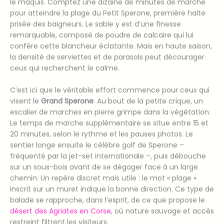
le maquis. Comptez une dizaine de minutes de marche
pour atteindre la plage du Petit Sperone, première halte
prisée des baigneurs. Le sable y est d’une finesse
remarquable, composé de poudre de calcaire qui lui
confère cette blancheur éclatante. Mais en haute saison,
la densité de serviettes et de parasols peut décourager
ceux qui recherchent le calme.
C’est ici que le véritable effort commence pour ceux qui
visent le
Grand Sperone
. Au bout de la petite crique, un
escalier de marches en pierre grimpe dans la végétation.
Le temps de marche supplémentaire se situe entre 15 et
20 minutes, selon le rythme et les pauses photos. Le
sentier longe ensuite le célèbre golf de Sperone –
fréquenté par la jet-set internationale –, puis débouche
sur un sous-bois avant de se dégager face à un large
chemin. Un repère discret mais utile : le mot « plage »
inscrit sur un muret indique la bonne direction. Ce type de
balade se rapproche, dans l’esprit, de ce que propose le
désert des Agriates en Corse
, où nature sauvage et accès
restreint filtrent les visiteurs.