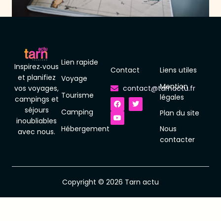
Lien rapide
Inspirez‑vous
Contact
Liens utiles
et planifiez
Voyage
Mention
vos voyages,
contact@tarnactu.fr
Tourisme
F
Y
T
légales
campings et
a
o
w
séjours
c
u
i
Camping
Plan du site
e
t
t
inoubliables
b
u
t
Hébergement
Nous
o
b
e
avec nous.
o
e
r
contacter
k
Copyright © 2026 Tarn actu