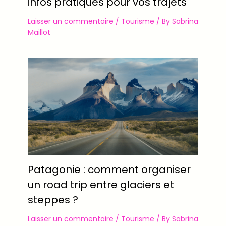
infos pratiques pour vos trajets
Laisser un commentaire
/
Tourisme
/ By
Sabrina
Maillot
Patagonie : comment organiser
un road trip entre glaciers et
steppes ?
Laisser un commentaire
/
Tourisme
/ By
Sabrina