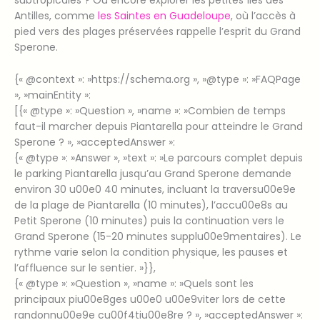
subtropicales ? Ou encore explorer les petites îles des
Antilles, comme
les Saintes en Guadeloupe
, où l’accès à
pied vers des plages préservées rappelle l’esprit du Grand
Sperone.
{« @context »: »https://schema.org », »@type »: »FAQPage
», »mainEntity »:
[{« @type »: »Question », »name »: »Combien de temps
faut-il marcher depuis Piantarella pour atteindre le Grand
Sperone ? », »acceptedAnswer »:
{« @type »: »Answer », »text »: »Le parcours complet depuis
le parking Piantarella jusqu’au Grand Sperone demande
environ 30 u00e0 40 minutes, incluant la traversu00e9e
de la plage de Piantarella (10 minutes), l’accu00e8s au
Petit Sperone (10 minutes) puis la continuation vers le
Grand Sperone (15-20 minutes supplu00e9mentaires). Le
rythme varie selon la condition physique, les pauses et
l’affluence sur le sentier. »}},
{« @type »: »Question », »name »: »Quels sont les
principaux piu00e8ges u00e0 u00e9viter lors de cette
randonnu00e9e cu00f4tiu00e8re ? », »acceptedAnswer »: