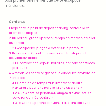
pour profiter sereinement de cette escapade
méridionale.
Contenus
1
Rejoindre le point de départ : parking Piantarella et
premières étapes
2
Du petit au grand Sperone : temps de marche et relief
du sentier
2.1
Anticiper les pièges à éviter sur le parcours
3
Découvrir le Grand Sperone : caractéristiques et
activités sur place
3.1
Optimiser son séjour : horaires, période et astuces
pratiques
4
Alternatives et prolongations : explorer les environs de
Piantarella
4.1
Combien de temps faut-il marcher depuis
Piantarella pour atteindre le Grand Sperone ?
4.2
Quels sont les principaux pièges à éviter lors de
cette randonnée côtière ?
4.3
Le Grand Sperone convient-il aux familles avec