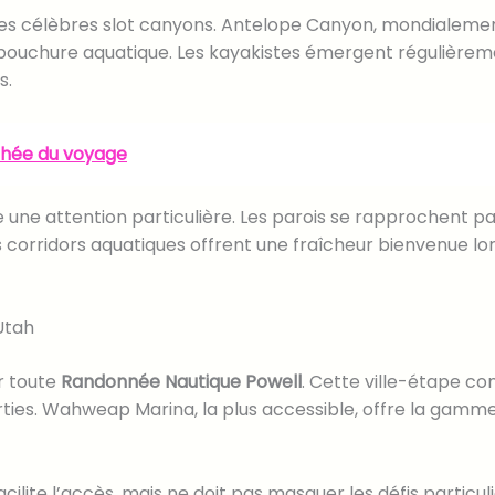
des célèbres slot canyons. Antelope Canyon, mondialemen
bouchure aquatique. Les kayakistes émergent régulièremen
s.
ophée du voyage
 une attention particulière. Les parois se rapprochent p
es corridors aquatiques offrent une fraîcheur bienvenue lo
Utah
r toute
Randonnée Nautique Powell
. Cette ville-étape co
es. Wahweap Marina, la plus accessible, offre la gamme 
ilite l’accès, mais ne doit pas masquer les défis particuli