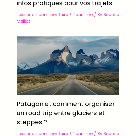
infos pratiques pour vos trajets
Laisser un commentaire
/
Tourisme
/ By
Sabrina
Maillot
Patagonie : comment organiser
un road trip entre glaciers et
steppes ?
Laisser un commentaire
/
Tourisme
/ By
Sabrina