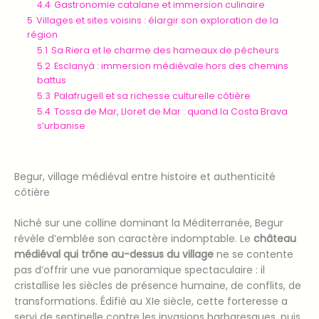
4.4
Gastronomie catalane et immersion culinaire
5
Villages et sites voisins : élargir son exploration de la
région
5.1
Sa Riera et le charme des hameaux de pêcheurs
5.2
Esclanyà : immersion médiévale hors des chemins
battus
5.3
Palafrugell et sa richesse culturelle côtière
5.4
Tossa de Mar, Lloret de Mar : quand la Costa Brava
s’urbanise
Begur, village médiéval entre histoire et authenticité
côtière
Niché sur une colline dominant la Méditerranée, Begur
révèle d’emblée son caractère indomptable. Le
château
médiéval qui trône au-dessus du village
ne se contente
pas d’offrir une vue panoramique spectaculaire : il
cristallise les siècles de présence humaine, de conflits, de
transformations. Édifié au XIe siècle, cette forteresse a
servi de sentinelle contre les invasions barbaresques, puis