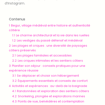
d’Instagram.
Contenus
1
Begur, village médiéval entre histoire et authenticité
côtière
1.1
Le charme architectural et la vie dans les ruelles
1.2
Les vestiges du passé défensif et médiéval
2
Les plages et criques : une diversité de paysages
côtiers préservés
2.1
Les plages familiales et accessibles
2.2
Les criques intimistes et les sentiers côtiers
3
Planifier son séjour : conseils pratiques pour une
expérience réussie
3.1
Se déplacer et choisir son hébergement
3.2
Équipements essentiels et conseils de confort
4
Activités et expériences : au-delà de la baignade
4.1
Randonnées et exploration des sentiers côtiers
4.2
Snorkeling, plongée et explorations marines
4.3
Points de vue, belvédères et contemplation