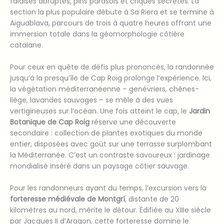
falaises abruptes, pins parasols et criques secrètes. La
section la plus populaire débute à Sa Riera et se termine à
Aiguablava, parcours de trois à quatre heures offrant une
immersion totale dans la géomorphologie côtière
catalane.
Pour ceux en quête de défis plus prononcés, la randonnée
jusqu’à la presqu’île de Cap Roig prolonge l’expérience. Ici,
la végétation méditerranéenne – genévriers, chênes-
liège, lavandes sauvages – se mêle à des vues
vertigineuses sur l’océan. Une fois atteint le cap, le
Jardin
Botanique de Cap Roig
réserve une découverte
secondaire : collection de plantes exotiques du monde
entier, disposées avec goût sur une terrasse surplombant
la Méditerranée. C’est un contraste savoureux : jardinage
mondialisé inséré dans un paysage côtier sauvage.
Pour les randonneurs ayant du temps, l’excursion vers la
forteresse médiévale de Montgrí
, distante de 20
kilomètres au nord, mérite le détour. Édifiée au XIIIe siècle
par Jacques II d’Aragon, cette forteresse domine le