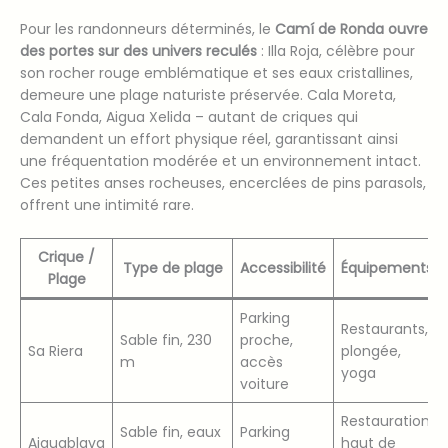
Pour les randonneurs déterminés, le
Camí de Ronda ouvre
des portes sur des univers reculés
: Illa Roja, célèbre pour
son rocher rouge emblématique et ses eaux cristallines,
demeure une plage naturiste préservée. Cala Moreta,
Cala Fonda, Aigua Xelida – autant de criques qui
demandent un effort physique réel, garantissant ainsi
une fréquentation modérée et un environnement intact.
Ces petites anses rocheuses, encerclées de pins parasols,
offrent une intimité rare.
Crique /
Type de plage
Accessibilité
Équipements
Plage
Parking
Restaurants,
Sable fin, 230
proche,
Sa Riera
plongée,
m
accès
yoga
voiture
Restauration
Sable fin, eaux
Parking
Aiguablava
haut de