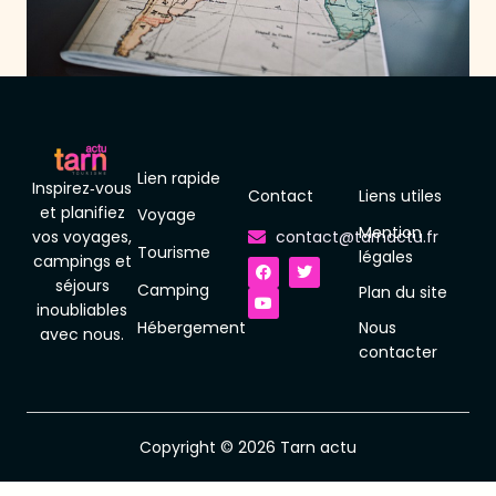
Lien rapide
Inspirez‑vous
Contact
Liens utiles
et planifiez
Voyage
Mention
vos voyages,
contact@tarnactu.fr
Tourisme
F
Y
T
légales
campings et
a
o
w
séjours
c
u
i
Camping
Plan du site
e
t
t
inoubliables
b
u
t
Hébergement
Nous
o
b
e
avec nous.
o
e
r
contacter
k
Copyright © 2026 Tarn actu