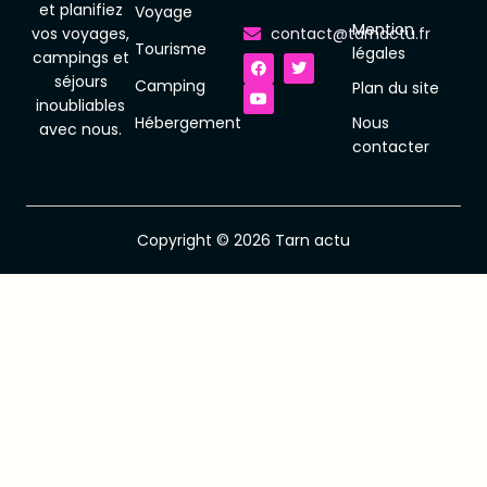
et planifiez
Voyage
Mention
vos voyages,
contact@tarnactu.fr
Tourisme
F
Y
T
légales
campings et
a
o
w
séjours
c
u
i
Camping
Plan du site
e
t
t
inoubliables
b
u
t
Hébergement
Nous
o
b
e
avec nous.
o
e
r
contacter
k
Copyright © 2026 Tarn actu